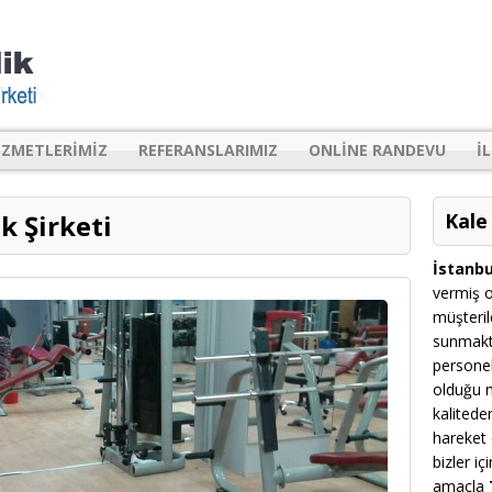
IZMETLERIMIZ
REFERANSLARIMIZ
ONLINE RANDEVU
I
k Şirketi
Kale
İstanbu
vermiş o
müşteril
sunmakt
personel
olduğu m
kalitede
hareket 
bizler i
amaçla