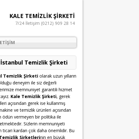
KALE TEMIZLIK ŞIRKETI
7/24 İletişim (0212) 909 28 14
LETIŞIM
 İstanbul Temizlik Şirketi
l Temizlik Şirketi
olarak uzun yılların
lduğu deneyim ile siz değerli
erimize memnuniyet garantili hizmet
ayız.
Kale Temizlik Şirketi
, gerek
leri açısından gerek ise kullanmış
akine ve temizlik ürünleri açısından
n ödün vermeyen bir politika ile
etmektedir. Sizlerin memnuniyeti
çin ticari kardan çok daha önemlidir. Bu
Temizlik Şirketleri
nin en büyük