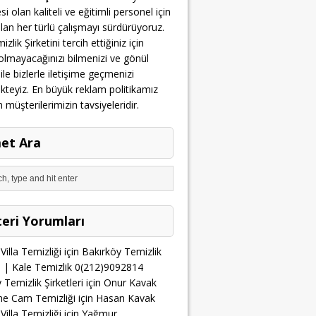
i olan kaliteli ve eğitimli personel için
olan her türlü çalışmayı sürdürüyoruz.
zlik Şirketini tercih ettiğiniz için
lmayacağınızı bilmenizi ve gönül
 ile bizlerle iletişime geçmenizi
teyiz. En büyük reklam politikamız
üşterilerimizin tavsiyeleridir.
et Ara
eri Yorumları
Villa Temizliği
için
Bakırköy Temizlik
ri | Kale Temizlik 0(212)9092814
 Temizlik Şirketleri
için
Onur Kavak
he Cam Temizliği
için
Hasan Kavak
Villa Temizliği
için
Yağmur