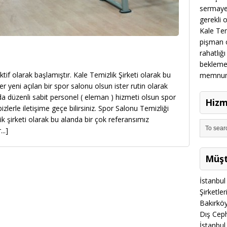
sermayes
gerekli 
Kale Temi
pişman o
rahatlığı
beklemek
if olarak başlamıştır. Kale Temizlik Şirketi olarak bu
memnun m
er yeni açılan bir spor salonu olsun ister rutin olarak
da düzenli sabit personel ( eleman ) hizmeti olsun spor
Hizm
bizlerle iletişime geçe bilirsiniz. Spor Salonu Temizliği
 şirketi olarak bu alanda bir çok referansımız
..]
Müşt
İstanbul 
Şirketle
Bakırköy
Dış Cep
İstanbul 