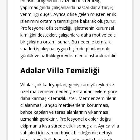
en riskli bölgelerdir. Düzenli ofis temizliği
yapılmadığında çalışanlarda hastalıklar artar, iş
verimliliği düşer. Ayrıca ofise gelen müşteriler ilk
izlenimini ortamın temizliğine bakarak oluşturur.
Profesyonel ofis temizliği, işletmenin kurumsal
kimliğini destekler, çalışanlara daha motive edici
bir çalışma ortamı sunar. Bu nedenle temizlik
saatleri iş akışına uygun biçimde planlanmalı,
günlük ve haftalık görev listeleri oluşturulmalıdır.
Adalar Villa Temizliği
Villalar çok katlı yapıları, geniş cam yüzeyleri ve
özel malzemeleri nedeniyle standart evlere göre
daha karmaşık temizlik ister. Mermer zeminlerin
cilalanması, ahşap merdivenlerin korunması,
bahçe kapıları ve teras alanlarının yıkanması
uzmanlık gerektirir. Profesyonel ekipler doğru
ekipmanla kısa sürede etkili sonuç alır. Ayrıca villa
sahipleri için zaman büyük bir değerdir; detaylı
temizlik yükünü deneyimli personele bırakmak