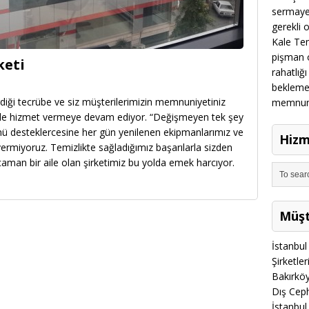
sermayes
gerekli 
Kale Temi
pişman o
keti
rahatlığı
beklemek
erdiği tecrübe ve siz müşterilerimizin memnuniyetiniz
memnun m
kilde hizmet vermeye devam ediyor. “Değişmeyen tek şey
nü desteklercesine her gün yenilenen ekipmanlarımız ve
Hizm
ermiyoruz. Temizlikte sağladığımız başarılarla sizden
ocaman bir aile olan şirketimiz bu yolda emek harcıyor.
Müşt
İstanbul 
Şirketle
Bakırköy
Dış Cep
İstanbul 