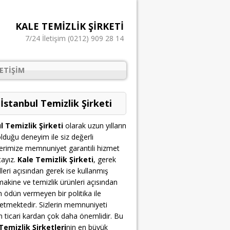
KALE TEMIZLIK ŞIRKETI
7/24 İletişim (0212) 909 28 14
LETIŞIM
 İstanbul Temizlik Şirketi
l Temizlik Şirketi
olarak uzun yılların
lduğu deneyim ile siz değerli
erimize memnuniyet garantili hizmet
ayız.
Kale Temizlik Şirketi
, gerek
leri açısından gerek ise kullanmış
akine ve temizlik ürünleri açısından
n ödün vermeyen bir politika ile
etmektedir. Sizlerin memnuniyeti
çin ticari kardan çok daha önemlidir. Bu
Temizlik Şirketleri
nin en büyük