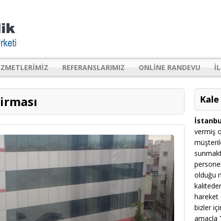
IZMETLERIMIZ
REFERANSLARIMIZ
ONLINE RANDEVU
I
irması
Kale
İstanbu
vermiş o
müşteril
sunmakt
personel
olduğu m
kalitede
hareket 
bizler i
amaçla