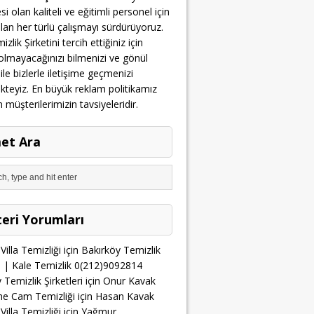
i olan kaliteli ve eğitimli personel için
olan her türlü çalışmayı sürdürüyoruz.
zlik Şirketini tercih ettiğiniz için
lmayacağınızı bilmenizi ve gönül
 ile bizlerle iletişime geçmenizi
teyiz. En büyük reklam politikamız
üşterilerimizin tavsiyeleridir.
et Ara
eri Yorumları
Villa Temizliği
için
Bakırköy Temizlik
ri | Kale Temizlik 0(212)9092814
 Temizlik Şirketleri
için
Onur Kavak
he Cam Temizliği
için
Hasan Kavak
Villa Temizliği
için
Yağmur