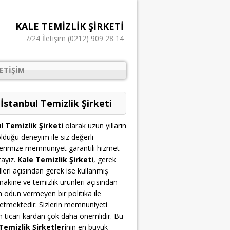
KALE TEMIZLIK ŞIRKETI
7/24 İletişim (0212) 909 28 14
LETIŞIM
 İstanbul Temizlik Şirketi
l Temizlik Şirketi
olarak uzun yılların
lduğu deneyim ile siz değerli
erimize memnuniyet garantili hizmet
ayız.
Kale Temizlik Şirketi
, gerek
leri açısından gerek ise kullanmış
akine ve temizlik ürünleri açısından
n ödün vermeyen bir politika ile
etmektedir. Sizlerin memnuniyeti
çin ticari kardan çok daha önemlidir. Bu
Temizlik Şirketleri
nin en büyük