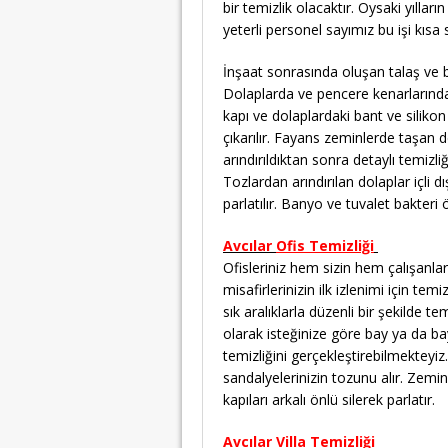
bir temizlik olacaktır. Oysaki yılla
yeterli personel sayımız bu işi kısa 
İnşaat sonrasında oluşan talaş ve b
Dolaplarda ve pencere kenarlarında
kapı ve dolaplardaki bant ve silikon
çıkarılır. Fayans zeminlerde taşan d
arındırıldıktan sonra detaylı temizliğe
Tozlardan arındırılan dolaplar içli dı
parlatılır. Banyo ve tuvalet bakteri 
Avcılar
Ofis Temizliği
Ofisleriniz hem sizin hem çalışanlar
misafirlerinizin ilk izlenimi için te
sık aralıklarla düzenli bir şekilde 
olarak isteğinize göre bay ya da ba
temizliğini gerçekleştirebilmekteyiz
sandalyelerinizin tozunu alır. Zemin
kapıları arkalı önlü silerek parlatır.
Avcılar Villa Temizliği