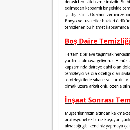
detaylı temizlik hizmetimizdir. Bu 
edilmeden kapsamlı bir şekilde temiz
içli dışlı silinir. Odaların zemini zem
Banyo ve tuvaletler bakteri öldürücü
temizlenen bu hizmet kapsamında h
Boş Daire Temizliğ
Tertemiz bir eve taşınmak herkesin h
yardımcı olmaya geliyoruz. Henüz 
kapsamında daireye dahil olan dolapla
temizleyici ve cila özelliği olan sıv
temizleyicilerle yıkanır ve kurutulur.
olmak üzere arkalı önlü özenle silini
İnşaat Sonrası Tem
Müşterilerimizin altından kalkmakta
profesyonel ekibimiz koşuyor. çünk
alınacağı gibi kendiniz yapmaya ça