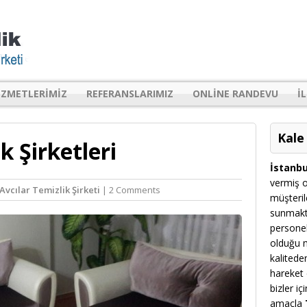
IZMETLERIMIZ
REFERANSLARIMIZ
ONLINE RANDEVU
I
Kale
k Şirketleri
İstanbu
vermiş o
Avcılar Temizlik Şirketi
| 2 Comments
müşteril
sunmakt
personel
olduğu m
kalitede
hareket 
bizler i
amaçla