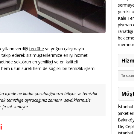
sermayes
gerekli 
Kale Temi
pişman o
rahatlığı
beklemek
memnun m
 yılların verdiği
tecrübe
ve yoğun çalışmayla
 takip ederek siz müşterilerimize en iyi hizmeti
Hizm
tinde sektörün en yenilikçi ve en kaliteli
 hem uzun süreli hem de sağlıklı bir temizlik işlemi
Müşt
ün içinde ne kadar yorulduğunuzu biliyor ve temizlik
k temizliğe ayıracağınız zamanı sevdiklerinizle
e fırsat sunuyor.
İstanbul 
Şirketle
Bakırköy
i
Dış Cep
İstanbul 