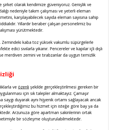
de şirket olarak kendimize güveniyoruz. Genişlik ve
azlalığı nedeniyle takım çalışması ve yeterli eleman
izmetini, karşılayabilecek sayıda eleman sayısına sahip
 iddialıdır. Yıllardır beraber çalışan personelimiz bu
çalışması yürütmektedir.
nır. Zemindeki kaba toz yüksek vakumlu süpürgelerle
ekte edici sıvılarla yıkanır. Pencereler ve kapılar içli dışlı
or ise merdiven zemini ve tırabzanlar da uygun temizlik
zliği
ıklarla ve
özenli
şekilde gerçekleştirilmesi gereken bir
ygulanması için sık talepler almaktayız. Çamaşır
ına saygı duyarak aynı hijyenik ortamı sağlayacak ancak
rçekleştirdiğimiz bu hizmet için isteğe göre bay ya da
ktedir. Arzunuza göre apartman sakinlerinin ortak
timiyle bir sözleşme oluşturulabilmektedir.