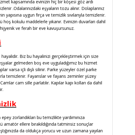
hizmet kapsamında evinizin hiç bir köşesi göz ardı
lenir .Odalarınızdaki eşyaların tozu alınır. Dolaplarınız
inin yapısına uygun fırça ve temizlik sıvılarıyla temizlenir.
 hoş kokulu maddelerle yıkanır. Evinizin duvarları dahil
ijyenik ve ferah bir eve kavuşursunuz.
i
ayalidir. Biz bu hayalinizi gerçekleştirmek için size
eşyalar gelmeden boş eve uyguladığımız bu hizmet
r varsa içli dışlı silinir. Parke yüzeyler özel parke
ılarla temizlenir. Fayanslar ve fayans zeminler yüzey
 Camlar cam sille parlatılır. Kapılar kapı kolları da dahil
r.
izlik
 epey zorlandıkları bu temizlikte yardımınıza
ü amatör ellere bırakıldığında tatminsiz sonuçlar
lıştığınızda da oldukça yorucu ve uzun zamana yayılan