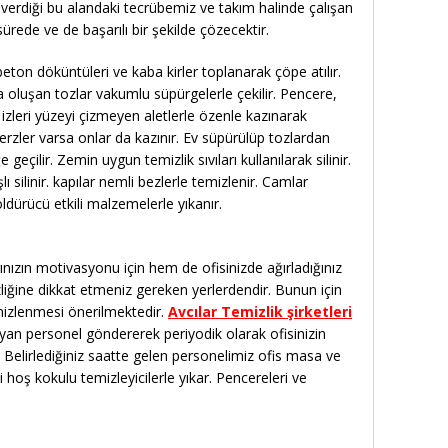
rın verdiği bu alandaki tecrübemiz ve takım halinde çalışan
sürede ve de başarılı bir şekilde çözecektir.
eton döküntüleri ve kaba kirler toplanarak çöpe atılır.
 oluşan tozlar vakumlu süpürgelerle çekilir. Pencere,
 izleri yüzeyi çizmeyen aletlerle özenle kazınarak
erzler varsa onlar da kazınır. Ev süpürülüp tozlardan
 geçilir. Zemin uygun temizlik sıvıları kullanılarak silinir.
şlı silinir. kapılar nemli bezlerle temizlenir. Camlar
öldürücü etkili malzemelerle yıkanır.
ınızın motivasyonu için hem de ofisinizde ağırladığınız
mizliğine dikkat etmeniz gereken yerlerdendir. Bunun için
temizlenmesi önerilmektedir.
Avcılar Temizlik şirketleri
yan personel göndererek periyodik olarak ofisinizin
. Belirlediğiniz saatte gelen personelimiz ofis masa ve
i hoş kokulu temizleyicilerle yıkar. Pencereleri ve