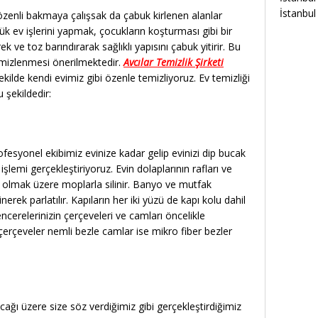
İstanbul 
zenli bakmaya çalışsak da çabuk kirlenen alanlar
ük ev işlerini yapmak, çocukların koşturması gibi bir
 ve toz barındırarak sağlıklı yapısını çabuk yitirir. Bu
temizlenmesi önerilmektedir.
Avcılar Temizlik Şirketi
kilde kendi evimiz gibi özenle temizliyoruz. Ev temizliği
 şekildedir:
esyonel ekibimiz evinize kadar gelip evinizi dip bucak
şlemi gerçekleştiriyoruz. Evin dolaplarının rafları ve
ru olmak üzere moplarla silinir. Banyo ve mutfak
linerek parlatılır. Kapıların her iki yüzü de kapı kolu dahil
ncerelerinizin çerçeveleri ve camları öncelikle
 çerçeveler nemli bezle camlar ise mikro fiber bezler
cağı üzere size söz verdiğimiz gibi gerçekleştirdiğimiz