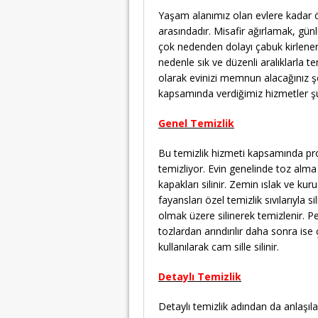
Yaşam alanımız olan evlere kadar ö
arasındadır. Misafir ağırlamak, günl
çok nedenden dolayı çabuk kirlenerek
nedenle sık ve düzenli aralıklarla 
olarak evinizi memnun alacağınız şe
kapsamında verdiğimiz hizmetler şu
Genel Temizlik
Bu temizlik hizmeti kapsamında prof
temizliyor. Evin genelinde toz alma i
kapakları silinir. Zemin ıslak ve ku
fayansları özel temizlik sıvılarıyla si
olmak üzere silinerek temizlenir. Pe
tozlardan arındırılır daha sonra ise
kullanılarak cam sille silinir.
Detaylı Temizlik
Detaylı temizlik adından da anlaşıla