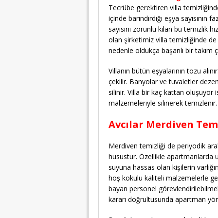
Tecrübe gerektiren villa temizliğin
içinde barındırdığı eşya sayısının f
sayısını zorunlu kılan bu temizlik h
olan şirketimiz villa temizliğinde de
nedenle oldukça başarılı bir takım 
Villanın bütün eşyalarının tozu alı
çekilir. Banyolar ve tuvaletler dezenf
silinir. Villa bir kaç kattan oluşuy
malzemeleriyle silinerek temizlenir.
Avcılar Merdiven Temi
Merdiven temizliği de periyodik aral
husustur. Özellikle apartmanlarda u
suyuna hassas olan kişilerin varlığ
hoş kokulu kaliteli malzemelerle ge
bayan personel görevlendirilebilme
kararı doğrultusunda apartman yöne