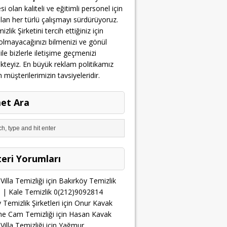
i olan kaliteli ve eğitimli personel için
olan her türlü çalışmayı sürdürüyoruz.
zlik Şirketini tercih ettiğiniz için
lmayacağınızı bilmenizi ve gönül
 ile bizlerle iletişime geçmenizi
teyiz. En büyük reklam politikamız
üşterilerimizin tavsiyeleridir.
et Ara
eri Yorumları
Villa Temizliği
için
Bakırköy Temizlik
ri | Kale Temizlik 0(212)9092814
 Temizlik Şirketleri
için
Onur Kavak
he Cam Temizliği
için
Hasan Kavak
Villa Temizliği
için
Yağmur