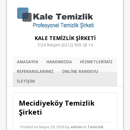
KALE TEMIZLIK ŞIRKETI
7/24 İletişim (0212) 909 28 14
ANASAYFA
HAKKIMIZDA
HIZMETLERIMIZ
REFERANSLARIMIZ
ONLINE RANDEVU
ILETIŞIM
Mecidiyeköy Temizlik
Şirketi
Posted on
Mayıs 29, 2016
by
admin
in
Temizlik