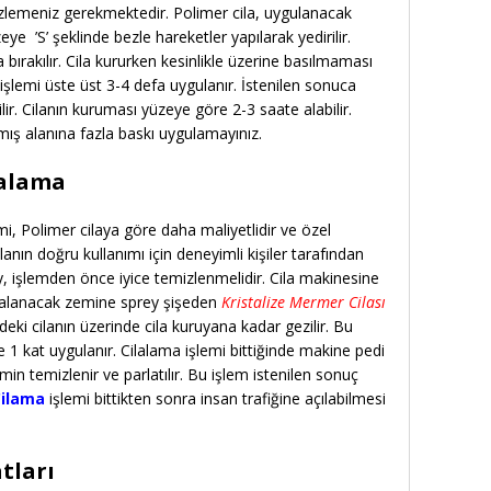
mizlemeniz gerekmektedir. Polimer cila, uygulanacak
eye ’S’ şeklinde bezle hareketler yapılarak yedirilir.
bırakılır. Cila kururken kesinlikle üzerine basılmaması
işlemi üste üst 3-4 defa uygulanır. İstenilen sonuca
ilir. Cilanın kuruması yüzeye göre 2-3 saate alabilir.
ış alanına fazla baskı uygulamayınız.
lalama
mi, Polimer cilaya göre daha maliyetlidir ve özel
lanın doğru kullanımı için deneyimli kişiler tarafından
y, işlemden önce iyice temizlenmelidir. Cila makinesine
 Cilalanacak zemine sprey şişeden
Kristalize Mermer Cilası
eki cilanın üzerinde cila kuruyana kadar gezilir. Bu
 1 kat uygulanır. Cilalama işlemi bittiğinde makine pedi
min temizlenir ve parlatılır. Bu işlem istenilen sonuç
Cilama
işlemi bittikten sonra insan trafiğine açılabilmesi
tları