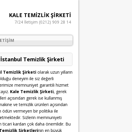
KALE TEMIZLIK ŞIRKETI
7/24 İletişim (0212) 909 28 14
LETIŞIM
 İstanbul Temizlik Şirketi
l Temizlik Şirketi
olarak uzun yılların
lduğu deneyim ile siz değerli
erimize memnuniyet garantili hizmet
ayız.
Kale Temizlik Şirketi
, gerek
leri açısından gerek ise kullanmış
akine ve temizlik ürünleri açısından
n ödün vermeyen bir politika ile
etmektedir. Sizlerin memnuniyeti
çin ticari kardan çok daha önemlidir. Bu
Temizlik Şirketleri
nin en büyük