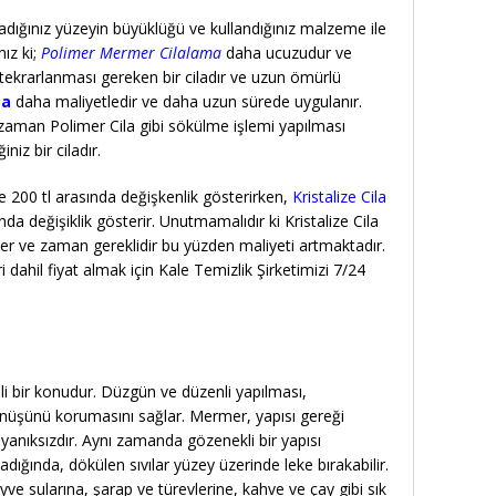
dığınız yüzeyin büyüklüğü ve kullandığınız malzeme ile
nız ki;
Polimer Mermer Cilalama
daha ucuzudur ve
 tekrarlanması gereken bir ciladır ve uzun ömürlü
ma
daha maliyetledir ve daha uzun sürede uygulanır.
zaman Polimer Cila gibi sökülme işlemi yapılması
iz bir ciladır.
ile 200 tl arasında değişkenlik gösterirken,
Kristalize Cila
ında değişiklik gösterir. Unutmamalıdır ki Kristalize Cila
eler ve zaman gereklidir bu yüzden maliyeti artmaktadır.
dahil fiyat almak için Kale Temizlik Şirketimizi 7/24
i bir konudur. Düzgün ve düzenli yapılması,
rünüşünü korumasını sağlar. Mermer, yapısı gereği
ayanıksızdır. Aynı zamanda gözenekli bir yapısı
dığında, dökülen sıvılar yüzey üzerinde leke bırakabilir.
 sularına, şarap ve türevlerine, kahve ve çay gibi sık