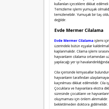
kullanılan içeceklere dikkat edilme
Temizleme işlemi yumuşak olmalıdı
temizlenebilir. Yumuşak bir taş old
değildir.
Evde Mermer Cilalama
Evde Mermer Cilalama
işlemi içi
üzerindeki bütün eşyalar kaldırılmal
kaplanmalıdır. Cilama işlemi sıras
hayvanların cilalama ortamından uz
yapılacağı yer iyi havalandırıldığın
Cila içerisinde kimyasallar bulund
hayvanların tarafından ulaşılamaya
kaçınılması dikkat edilmelidir. Cila 
Çocuklara ve hayvanlara ekstra dik
süresinde çocukların ve hayvanlar
oluşmaması için önlem alınmalıdır
bekletilmeden doktora gidilmelidir.