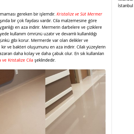
ı
İstanbul 
ılmaması gereken bir işlemdir.
Kristalize ve Süt Mermer
şında bir çok faydası vardır. Cila malzemesine göre
ayganlığı en aza indirir. Mermerin darbelere ve çiziklere
ayede kullanım ömrünü uzatır ve devamlı kullanıldığı
ünkü gibi korur. Mermerde var olan delikler ve
 kir ve bakteri oluşumunu en aza indirir. Cilalı yüzeylerin
nazaran daha kolay ve daha çabuk olur. En sık kullanılan
 ve Kristalize Cila
şeklindedir.