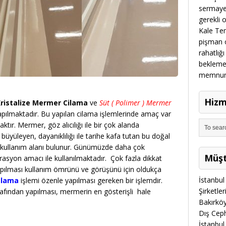
sermayes
gerekli 
Kale Temi
pişman o
rahatlığı
beklemek
memnun m
Hizm
ristalize Mermer Cilama
ve
Süt ( Polimer ) Mermer
apılmaktadır. Bu yapılan cilama işlemlerinde amaç var
tır. Mermer, göz alıcılığı ile bir çok alanda
büyüleyen, dayanıklılığı ile tarihe kafa tutan bu doğal
 kullanım alanı bulunur. Günümüzde daha çok
Müşt
rasyon amacı ile kullanılmaktadır. Çok fazla dikkat
yapılması kullanım ömrünü ve görüşünü için oldukça
İstanbul 
alama
işlemi özenle yapılması gereken bir işlemdir.
Şirketle
rafından yapılması, mermerin en gösterişli hale
Bakırköy
Dış Cep
İstanbul 