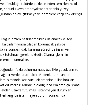
li ve döküldüğü taktirde bekletilmeden temizlenmelidir.
r, sabunlu veya amonyaksız deterjanla yüzey
uğundan dolayı çizilmeye ve darbelere karşı çok dirençli
n uygun ortam hazırlanmalıdır. Cilalanacak yüzey
ı, kaldırılamıyorsa ciladan korunacak şekilde
ında ve sonrasındaki kuruma sürecinde insan ve
ak tutulması gerekmektedir. Cilama işleminin
dan emin olunmalıdır.
urduğundan fazla solunmaması, özellikle çocukların ve
cağı bir yerde tutulmalıdır. Bedenle temasından
işlemi sırasında koruyucu ekipmanlar kullanılmalıdır.
kat edilmelidir. Mümkün olduğunca cilalama çalışması
ın evden uzakta tutulması, istenmeyen durumlar
. Herhangi bir istenmeyen durum sonrasında