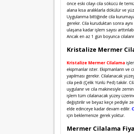
önce eski cilayı cila sökücü ile te
alana kısa aralıklarla dökülür ve yüz
Uygulanma bittiğinde cila kurumaya 
gerekir. Cila kuruduktan sonra aynı 
ulaşana kadar işlem sayısı arttırılab
Ancak en az 1 gün boyunca cilalanm
Kristalize Mermer Ci
Kristalize Mermer Cilalama
işle
ekipmanlar ister. Ekipmanların ve ci
yapılması gerekir. Cilalanacak yüze
cila pedi (Çelik Yünlü Ped) takılır.
uygulanır ve cila makinesiyle zemind
işlem tüm cilalanacak yüzey üzerine
değiştirilir ve beyaz keçe pediyle ze
elde edinceye kadar devam edilir.
için beklemenize gerek yoktur.
Mermer Cilalama Fiya