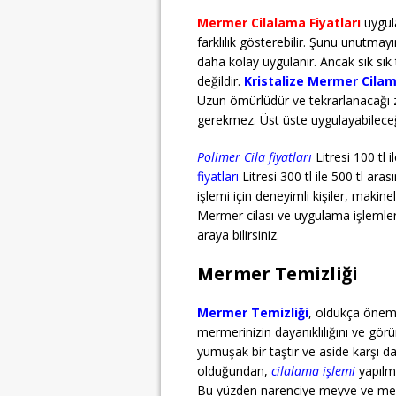
Mermer Cilalama Fiyatları
uygula
farklılık gösterebilir. Şunu unutmayı
daha kolay uygulanır. Ancak sık sık
değildir.
Kristalize Mermer Cila
Uzun ömürlüdür ve tekrarlanacağı 
gerekmez. Üst üste uygulayabileceğin
Polimer Cila fiyatları
Litresi 100 tl 
fiyatları
Litresi 300 tl ile 500 tl aras
işlemi için deneyimli kişiler, makin
Mermer cilası ve uygulama işlemleri 
araya bilirsiniz.
Mermer Temizliği
Mermer Temizliği
, oldukça öneml
mermerinizin dayanıklılığını ve gö
yumuşak bir taştır ve aside karşı d
olduğundan,
cilalama işlemi
yapılma
Bu yüzden narenciye meyve ve meyve