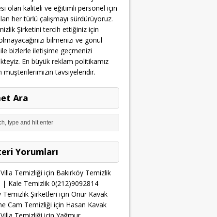
i olan kaliteli ve eğitimli personel için
olan her türlü çalışmayı sürdürüyoruz.
zlik Şirketini tercih ettiğiniz için
lmayacağınızı bilmenizi ve gönül
 ile bizlerle iletişime geçmenizi
teyiz. En büyük reklam politikamız
üşterilerimizin tavsiyeleridir.
et Ara
eri Yorumları
Villa Temizliği
için
Bakırköy Temizlik
ri | Kale Temizlik 0(212)9092814
 Temizlik Şirketleri
için
Onur Kavak
he Cam Temizliği
için
Hasan Kavak
Villa Temizliği
için
Yağmur