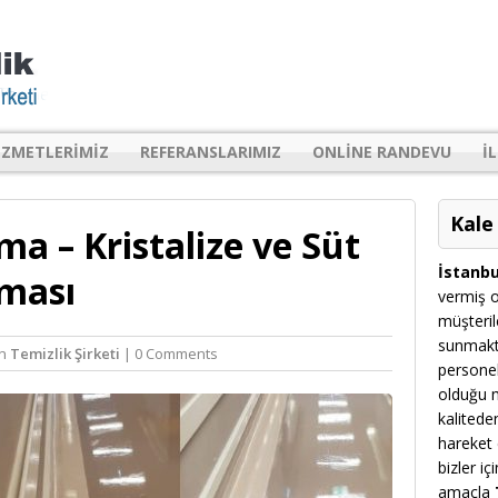
IZMETLERIMIZ
REFERANSLARIMIZ
ONLINE RANDEVU
I
Kale
a – Kristalize ve Süt
İstanbu
ması
vermiş o
müşteril
sunmakt
in
Temizlik Şirketi
| 0 Comments
personel
olduğu m
kalitede
hareket 
bizler i
amaçla