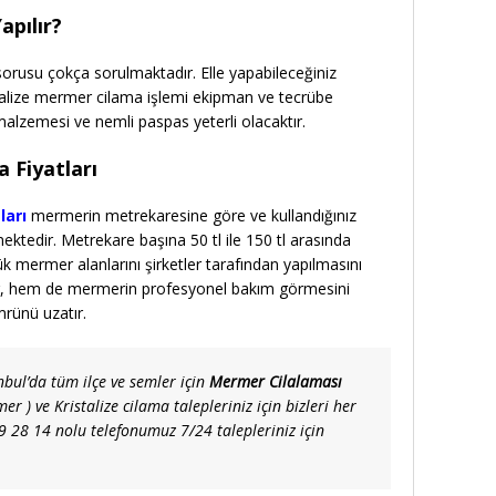
apılır?
 sorusu çokça sorulmaktadır. Elle yapabileceğiniz
stalize mermer cilama işlemi ekipman ve tecrübe
 malzemesi ve nemli paspas yeterli olacaktır.
 Fiyatları
ları
mermerin metrekaresine göre ve kullandığınız
ktedir. Metrekare başına 50 tl ile 150 tl arasında
 mermer alanlarını şirketler tarafından yapılmasını
ür, hem de mermerin profesyonel bakım görmesini
mrünü uzatır.
bul’da tüm ilçe ve semler için
Mermer Cilalaması
er ) ve Kristalize cilama talepleriniz için bizleri her
9 28 14 nolu telefonumuz 7/24 talepleriniz için